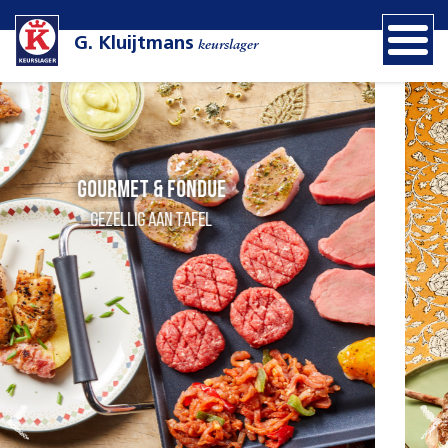
G. Kluijtmans
keurslager
Heerlijk vers vlees
Gourmet & Fondue