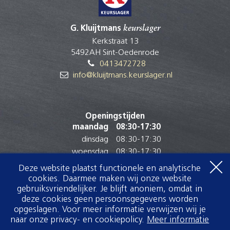
G. Kluijtmans
keurslager
Kerkstraat 13
5492AH Sint-Oedenrode
0413472728
info@kluijtmans.keurslager.nl
Openingstijden
maandag
08:30
-
17:30
dinsdag
08:30
-
17:30
woensdag
08:30
-
17:30
donderdag
08:30
-
17:30
Deze website plaatst functionele en analytische
vrijdag
08:30
-
17:30
cookies. Daarmee maken wij onze website
gebruiksvriendelijker. Je blijft anoniem, omdat in
zaterdag
08:00
-
15:00
deze cookies geen persoonsgegevens worden
zondag
Gesloten
opgeslagen. Voor meer informatie verwijzen wij je
naar onze privacy- en cookiepolicy.
Meer informatie