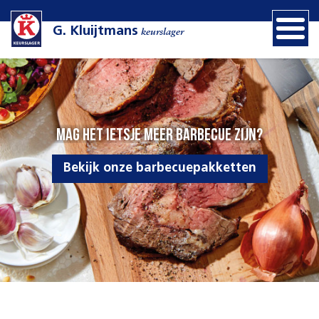
G. Kluijtmans
keurslager
becue zijn?
Heerlijk barb
epakketten
Bekijk onze 